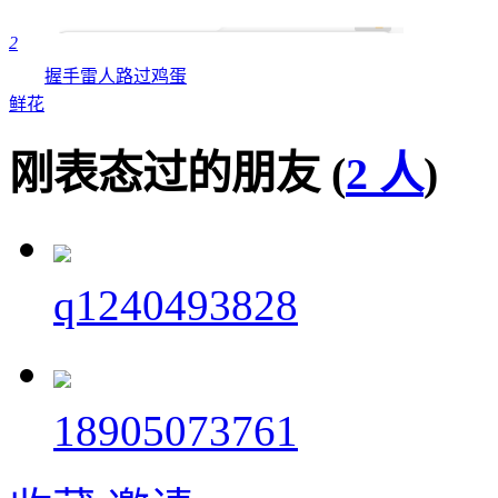
2
握手
雷人
路过
鸡蛋
鲜花
刚表态过的朋友 (
2 人
)
q1240493828
18905073761