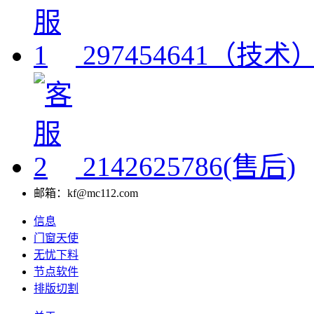
297454641（技术
2142625786(售后)
邮箱：kf@mc112.com
信息
门窗天使
无忧下料
节点软件
排版切割