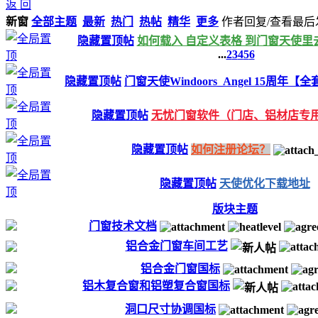
返 回
新窗
全部主题
最新
热门
热帖
精华
更多
作者
回复/查看
最后
隐藏置顶帖
如何载入 自定义表格 到门窗天使里
...
2
3
4
5
6
隐藏置顶帖
门窗天使Windoors_Angel 15周年
隐藏置顶帖
无忧门窗软件（门店、铝材店专
隐藏置顶帖
如何注册论坛？
隐藏置顶帖
天使优化下载地址
版块主题
门窗技术文档
铝合金门窗车间工艺
铝合金门窗国标
铝木复合窗和铝塑复合窗国标
洞口尺寸协调国标