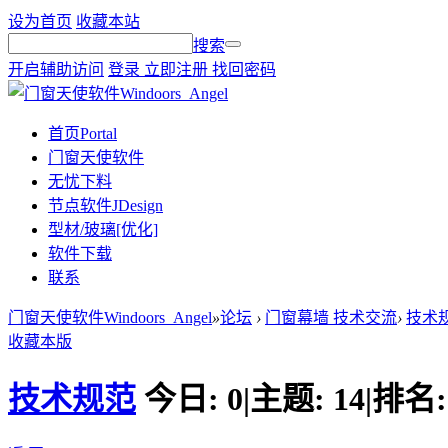
设为首页
收藏本站
搜索
开启辅助访问
登录
立即注册
找回密码
首页
Portal
门窗天使软件
无忧下料
节点软件JDesign
型材/玻璃[优化]
软件下载
联系
门窗天使软件Windoors_Angel
»
论坛
›
门窗幕墙 技术交流
›
技术
收藏本版
技术规范
今日:
0
|
主题:
14
|
排名