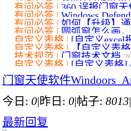
2021-10-26
有问必答 |
360 误报门窗天
04-26
有问必答 |
Windows Defende
18
有问必答 |
如何【升级】通用数
有问必答 |
圆弧窗怎么画，
04-12
自定义表格 |
[自定义exc
自定义表格 |
【自定义表格】 
11-24
技术规范 |
门窗技术文档
2
自定义表格 |
[自定义表格] 
门窗天使软件Windoors_An
今日:
0
|
昨日:
0
|
帖子:
8013
最新回复