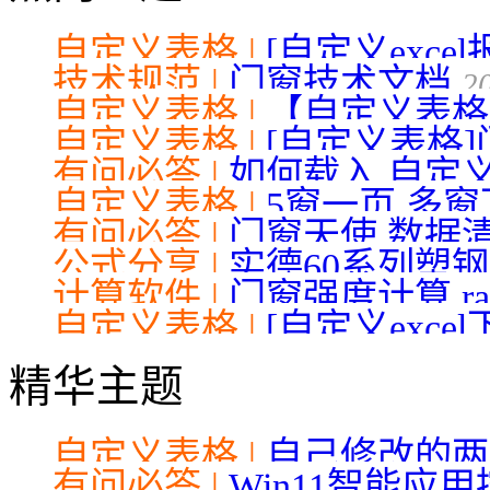
自定义表格 |
[自定义exc
技术规范 |
门窗技术文档
2
11-24
自定义表格 |
【自定义表格】 
自定义表格 |
[自定义表格
有问必答 |
如何载入 自定
自定义表格 |
5窗一页 多
有问必答 |
门窗天使 数据
公式分享 |
实德60系列塑
计算软件 |
门窗强度计算.ra
自定义表格 |
[自定义exce
24
精华主题
自定义表格 |
自己修改的两
有问必答 |
Win11智能应