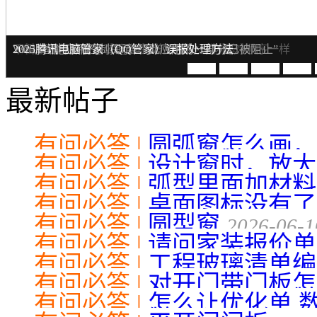
请问家装报价单怎么添加
工程玻璃清单编辑玻璃表格文字怎么切换中文
下料单名称顺序怎么调整 新增加系列 型材配对顺序一样
Win11智能应用控制提示：“此应用的一部分已被阻止”
2025腾讯电脑管家（QQ管家）误报处理方法
最新帖子
有问必答 |
圆弧窗怎么画，
有问必答 |
设计窗时，放大
有问必答 |
弧型里面加材料
有问必答 |
桌面图标没有了
有问必答 |
圆型窗
2026-06-1
有问必答 |
请问家装报价单
有问必答 |
工程玻璃清单编
有问必答 |
对开门带门板怎
06-05
有问必答 |
怎么让优化单 