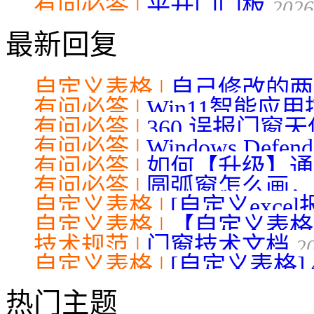
有问必答 |
平开门门板
2026
最新回复
自定义表格 |
自己修改的两
有问必答 |
Win11智能应
2021-10-26
有问必答 |
360 误报门窗天
04-26
有问必答 |
Windows Defende
18
有问必答 |
如何【升级】通用数
有问必答 |
圆弧窗怎么画，
04-12
自定义表格 |
[自定义exc
自定义表格 |
【自定义表格】 
11-24
技术规范 |
门窗技术文档
2
自定义表格 |
[自定义表格] 
热门主题