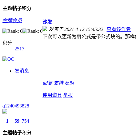
主题
帖子
积分
金牌会员
沙发
发表于 2021-4-12 15:45:32
|
只看该作者
下次可以更新为扇公式是带公式块的。那样
积分
2517
发消息
回复
支持
反对
使用道具
举报
q1240493828
1
59
754
主题
帖子
积分