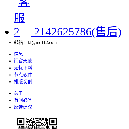
2142625786(售后)
邮箱：kf@mc112.com
信息
门窗天使
无忧下料
节点软件
排版切割
关于
有问必答
反馈建议