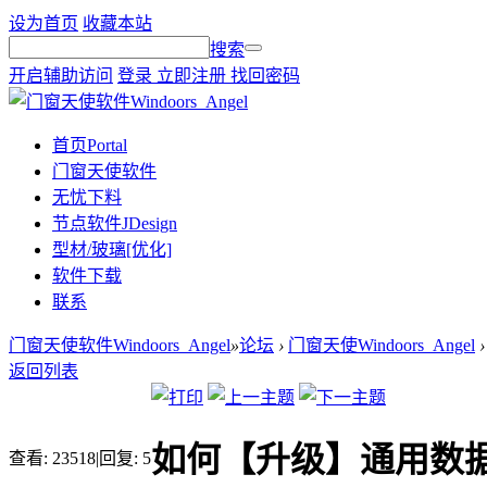
设为首页
收藏本站
搜索
开启辅助访问
登录
立即注册
找回密码
首页
Portal
门窗天使软件
无忧下料
节点软件JDesign
型材/玻璃[优化]
软件下载
联系
门窗天使软件Windoors_Angel
»
论坛
›
门窗天使Windoors_Angel
›
返回列表
如何【升级】通用数据(门窗
查看:
23518
|
回复:
5