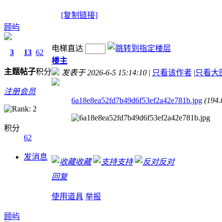
[复制链接]
顾屿
电梯直达
3
13
62
楼主
主题
帖子
积分
发表于 2026-6-5 15:14:10
|
只看该作者
|
只看大
注册会员
6a18e8ea52fd7b49d6f53ef2a42e781b.jpg
(194
积分
62
发消息
收藏
支持
反对
回复
使用道具
举报
顾屿