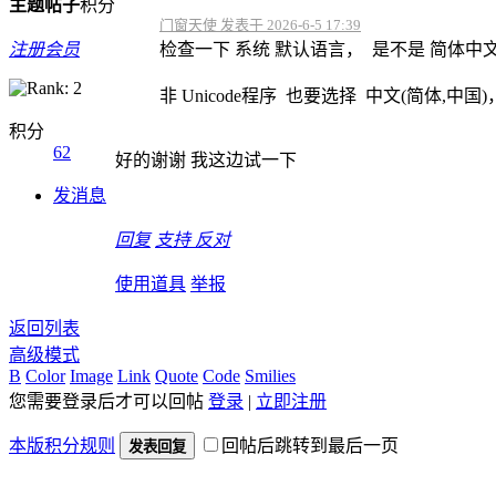
主题
帖子
积分
门窗天使 发表于 2026-6-5 17:39
注册会员
检查一下 系统 默认语言， 是不是 简体中
非 Unicode程序 也要选择 中文(简体,中国)
积分
62
好的谢谢 我这边试一下
发消息
回复
支持
反对
使用道具
举报
返回列表
高级模式
B
Color
Image
Link
Quote
Code
Smilies
您需要登录后才可以回帖
登录
|
立即注册
本版积分规则
回帖后跳转到最后一页
发表回复