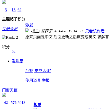
3
13
62
主题
帖子
积分
沙发
注册会员
楼主
|
发表于 2026-6-5 15:14:50
|
只看该作者
原来页面是中文 后面更新之后就变成英文 求解答
积分
62
发消息
回复
支持
反对
使用道具
举报
门窗天使
42
576
5913
板凳