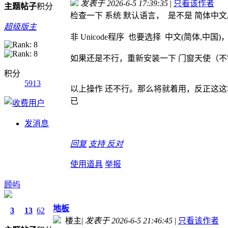
发表于 2026-6-5 17:39:35
|
只看该作者
主题
帖子
积分
检查一下 系统 默认语言， 是不是 简体中文
超级版主
非 Unicode程序 也要选择 中文(简体,中国)
如果还是不行，重新安装一下 门窗天使（
积分
5913
以上操作 还不行。那么将就着用，反正这这地方
已
发消息
回复
支持
反对
使用道具
举报
顾屿
地板
3
13
62
楼主
|
发表于 2026-6-5 21:46:45
|
只看该作者