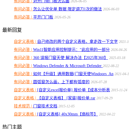
有问必答 |
对开门带门板怎么画
2026-06-05
有问必答 |
怎么让优化单 数据 限定调刀1次的做法
2026-06-03
有问必答 |
平开门门板
2026-05-26
最新回复
自定义表格 |
自己修改的两个自定义表格，拿走改一下文字
2021-1
有问必答 |
Win11智能应用控制提示：“此应用的一部分
2026-04-26
有问必答 |
360 误报门窗天使 解决办法【2025年360】
2025-03-18
有问必答 |
Windows Defender & Microsoft Defender
2022-08-22
有问必答 |
如何【升级】通用数据(门窗天使Windoors_An
2021-04-
有问必答 |
圆弧窗怎么画，上下都有弧度的
2026-07-28
自定义表格 |
[自定义excel报价单] 报价单【成本分析表
2015-11-24
自定义表格 |
【自定义表格】 [家装]报价单.rar
2017-09-29
技术规范 |
门窗技术文档
2015-12-05
自定义表格 |
[自定义表格] 40x30mm【扇标签】
2022-04-22
热门主题