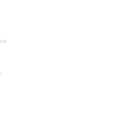
0-26
12