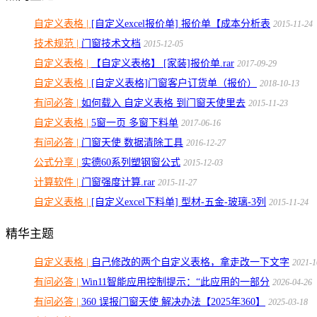
自定义表格 |
[自定义excel报价单] 报价单【成本分析表
2015-11-24
技术规范 |
门窗技术文档
2015-12-05
自定义表格 |
【自定义表格】 [家装]报价单.rar
2017-09-29
自定义表格 |
[自定义表格]门窗客户订货单（报价）
2018-10-13
有问必答 |
如何载入 自定义表格 到门窗天使里去
2015-11-23
自定义表格 |
5窗一页 多窗下料单
2017-06-16
有问必答 |
门窗天使 数据清除工具
2016-12-27
公式分享 |
实德60系列塑钢窗公式
2015-12-03
计算软件 |
门窗强度计算.rar
2015-11-27
自定义表格 |
[自定义excel下料单] 型材-五金-玻璃-3列
2015-11-24
精华主题
自定义表格 |
自己修改的两个自定义表格，拿走改一下文字
2021-1
有问必答 |
Win11智能应用控制提示：“此应用的一部分
2026-04-26
有问必答 |
360 误报门窗天使 解决办法【2025年360】
2025-03-18