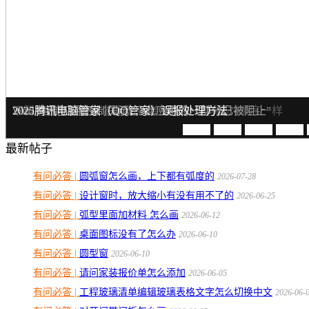
请问家装报价单怎么添加
工程玻璃清单编辑玻璃表格文字怎么切换中文
下料单名称顺序怎么调整 新增加系列 型材配对顺序一样
Win11智能应用控制提示：“此应用的一部分已被阻止”
2025腾讯电脑管家（QQ管家）误报处理方法
最新帖子
有问必答 |
圆弧窗怎么画，上下都有弧度的
2026-07-28
有问必答 |
设计窗时，放大缩小有没有用不了的
2026-06-25
有问必答 |
弧型里面加材料 怎么画
2026-06-12
有问必答 |
桌面图标没有了怎么办
2026-06-10
有问必答 |
圆型窗
2026-06-10
有问必答 |
请问家装报价单怎么添加
2026-06-05
有问必答 |
工程玻璃清单编辑玻璃表格文字怎么切换中文
2026-06-