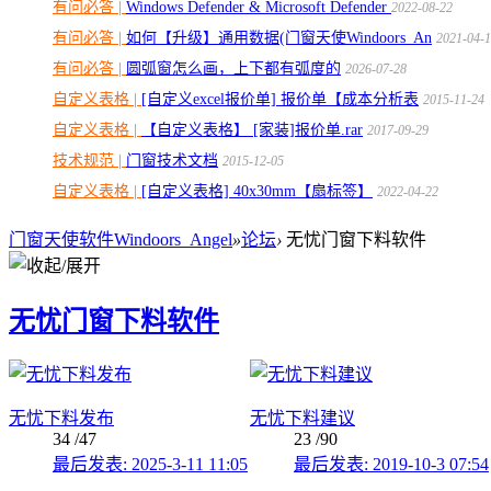
有问必答 |
Windows Defender & Microsoft Defender
2022-08-22
有问必答 |
如何【升级】通用数据(门窗天使Windoors_An
2021-04-
有问必答 |
圆弧窗怎么画，上下都有弧度的
2026-07-28
自定义表格 |
[自定义excel报价单] 报价单【成本分析表
2015-11-24
自定义表格 |
【自定义表格】 [家装]报价单.rar
2017-09-29
技术规范 |
门窗技术文档
2015-12-05
自定义表格 |
[自定义表格] 40x30mm【扇标签】
2022-04-22
门窗天使软件Windoors_Angel
»
论坛
›
无忧门窗下料软件
无忧门窗下料软件
无忧下料发布
无忧下料建议
34
/47
23
/90
最后发表: 2025-3-11 11:05
最后发表: 2019-10-3 07:54